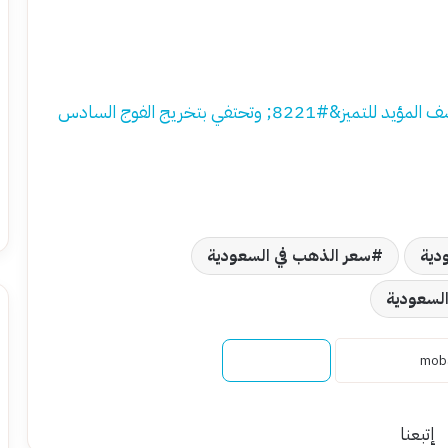
المدرسة الأهلية تطلق &#8220;جائزة فاروق يوسف المؤيد للتميز&#8221; وتحتفي بتخريج الفوج السادس
دية
سعر الذهب في السعودية
السعودية
نسخ الرابط
إتبعنا