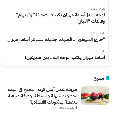
يناير 14, 2026
لوجه الله| أسامة مهران يكتب: “شحاتة” و”ريهام”
وفاتنات “النيابي”
يناير 12, 2026
“خارج السيطرة”.. قصيدة جديدة للشاعر أسامة مهران
يناير 10, 2026
أسامة مهران يكتب: لوجه الله.. بين صديقين!
مطبخ
طريقة عمل آيس كريم البطيخ في البيت
بخطوات سهلة وبسيطة..وصفة صيفية
منعشة بمكونات اقتصادية
يوليو 7, 2026