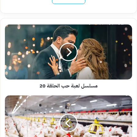
مسلسل
لعبة
حب
الحلقة
20
مسلسل لعبة حب الحلقة 20
سعر
بورصة
الدواجن
اليوم
الأربعاء
8-
5-