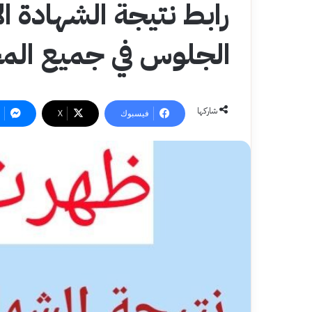
الجلوس في جميع الم
شاركها
فيسبوك
‫X