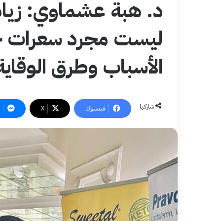
د. هبة عشماوي: زياد
ليست مجرد سعرات حرا
الأسباب وطرق الوقاية
شاركها
فيسبوك
‫X