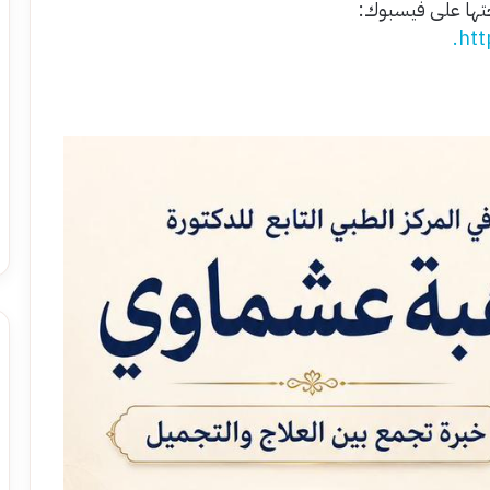
تها على فيسبوك:
htt