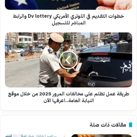
والرابط
المباشر
للتسجيل
خطوات التقديم في اللوتري الأمريكي Dv lottery والرابط
المباشر للتسجيل
طريقة
عمل
تظلم
على
مخالفات
المرور
2025
من
خلال
موقع
طريقة عمل تظلم على مخالفات المرور 2025 من خلال موقع
النيابة
النيابة العامة..اعرفها الآن
العامة..اعرفها
الآن
مقالات ذات صلة