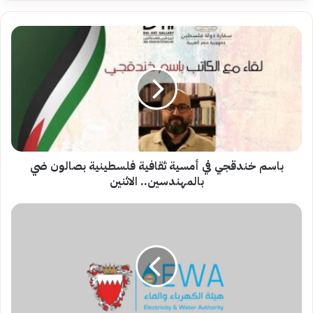
باسم
خندقجي
في
أمسية
ثقافية
فلسطينية
بصالون
ضي
بالمهندسين..
الاثنين
باسم خندقجي في أمسية ثقافية فلسطينية بصالون ضي
بالمهندسين.. الاثنين
طريقة
دفع
فواتير
الكهرباء
والماء
إلكترونيا
في
البحرين