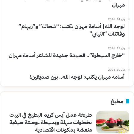
مهران
يناير 14, 2026
لوجه الله| أسامة مهران يكتب: “شحاتة” و”ريهام”
وفاتنات “النيابي”
يناير 12, 2026
“خارج السيطرة”.. قصيدة جديدة للشاعر أسامة مهران
يناير 10, 2026
أسامة مهران يكتب: لوجه الله.. بين صديقين!
مطبخ
طريقة عمل آيس كريم البطيخ في البيت
بخطوات سهلة وبسيطة..وصفة صيفية
منعشة بمكونات اقتصادية