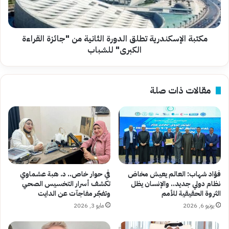
"جائزة
القراءة
الكبرى"
للشباب
مكتبة الإسكندرية تطلق الدورة الثانية من "جائزة القراءة
الكبرى" للشباب
مقالات ذات صلة
فؤاد شهاب: العالم يعيش مخاض
في حوار خاص.. د. هبة عشماوي
نظام دولي جديد.. والإنسان يظل
تكشف أسرار التخسيس الصحي
الثروة الحقيقية للأمم
وتفجّر مفاجآت عن الدايت
يونيو 6, 2026
مايو 3, 2026