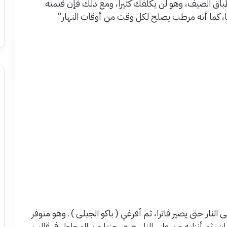
ق الصيف، وهو لن يكلفك كثيرا، ومع ذلك فإن قيمته
يها، كما أنه مرطب يصلح لكل وقت من أوقات النهار”
النار حتى يصير فاترا، ثم أفرغي ( باكو الجيلى ) ـ وهو متوفر
لغليان، ثم أنزليه من على النار، صبي جزءا من المحلول فى قالب،