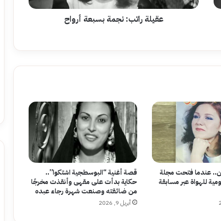
عقيلة راتب: نجمة بسبعة أرواح
.. عندما فتحت مجلة
قصة أغنية “البوسطجية اشتكوا”..
ومية للهواة عبر مسابقة
حكاية بدأت على مقهى وأنقذت مخرجًا
من ضائقته وصنعت شهرة رجاء عبده
أبريل 9, 2026