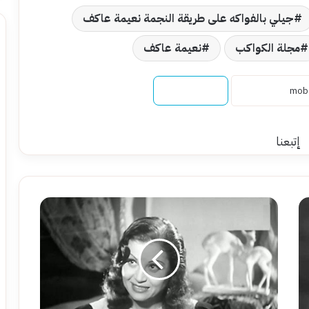
جيلي بالفواكه على طريقة النجمة نعيمة عاكف
مجلة الكواكب
نعيمة عاكف
نسخ الرابط
إتبعنا
عقيلة
راتب:
نجمة
بسبعة
أرواح