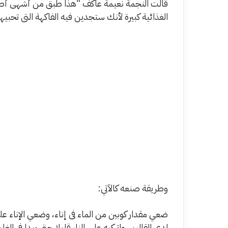
قالت النجمة نعيمة عاكف “هذا طبق من أشهى أطبا
الغذائية كبيرة لأنك ستجدين فيه الفاكهة التى تحب
وطريقة صنعه كالآتي:
ضعي مقدار كوبين من الماء فى إناء، وضعي الإناء على 
لدى القالين ـ واتركيه على النار قليلا حتى يبدا فى ا