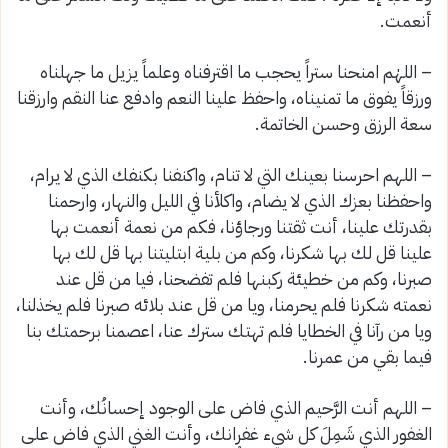
أنعمت.
– اللهٰم امنحنا ستراً يحجب ما اقترفناه وعلماً يزيل ما جهلناه
ورزقاً يفوق ما تمنيناه، واحفظ علينا النعم وادفع عنا النقم وارزقنا
سعة الرزق وحسن الخاتمة.
– اللهم احرسنا بعينك التي لا تنام، واكنفنا بكنفك الذي لا يرام،
واحفظنا بعزك الذي لا يضام، واكلأنا في الليل والنهار، وارحمنا
بقدرتك علينا، أنت ثقتنا ورجاؤنا، فكم من نعمة أنعمت بها
علينا قل لك بها شكرنا، وكم من بلية ابتليتنا بها قل لك بها
صبرنا، وكم من خطيئة ركبنها فلم تفضحنا، فيا من قل عند
نعمته شكرنا فلم يحرمنا، ويا من قل عند بلائه صبرنا فلم يخذلنا،
ويا من رآنا في الخطايا فلم تهتك سترك عنا، اعصمنا برحمتك بنا
فيما بقي من عمرنا.
– اللهم أنت الرَّحيم الذي فاض على الوجود إحسانُك، وأنت
الغفور الذي شَمِلَ كل شيء غفرانك، وأنت الغني الذي فاض على