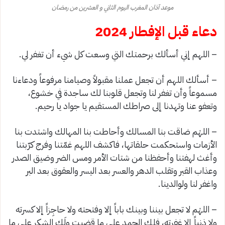
موعد آذان المغرب اليوم الثاني و العشرين من رمضان
دعاء قبل الإفطار 2024
– اللهم إني أسألك برحمتك التي وسعت كل شيء أن تغفر لي.
– أسألك اللهم أن تجعل عملنا مقبولاً وصيامنا مرفوعاً ودعاءنا
مسموعاً وأن تغفر لنا وتجعل قلوبنا لك ساجدة في خشوع،
وتعفو عنا وتهدنا إلى صراطك المستقيم یا جواد يا رحيم.
– اللهٰم ضاقت بنا المسالك وأحاطت بنا المهالك واشتدت بنا
الأزمات واستحكمت حلقاتها، فاكشف اللهم غمّتنا وفرج كرّبتنا
وأغث لهفتنا وأحفظنا من شتات الأمر ومس الضر وضيق الصدر
وعذاب القبر وتقلب الدهر والعسر بعد اليسر والعقوق بعد البر
واغفر لنا ولوالدينا.
– اللهٰم لا تجعل بيننا وبينك باباً إلا وفتحته ولا حاجِزاً إلا كسرته
ولا ذنباً إلا غفرته، فلك الحمد على ما قضيت ولَك الشكر على ما