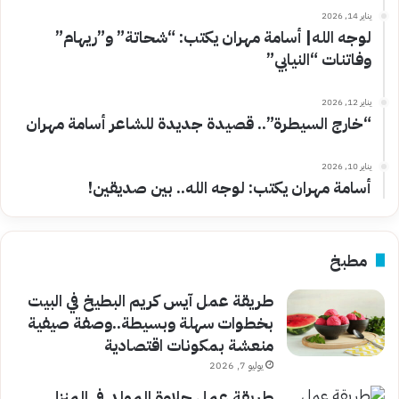
يناير 14, 2026
لوجه الله| أسامة مهران يكتب: “شحاتة” و”ريهام”
وفاتنات “النيابي”
يناير 12, 2026
“خارج السيطرة”.. قصيدة جديدة للشاعر أسامة مهران
يناير 10, 2026
أسامة مهران يكتب: لوجه الله.. بين صديقين!
مطبخ
طريقة عمل آيس كريم البطيخ في البيت
بخطوات سهلة وبسيطة..وصفة صيفية
منعشة بمكونات اقتصادية
يوليو 7, 2026
طريقة عمل حلاوة المولد في المنزل