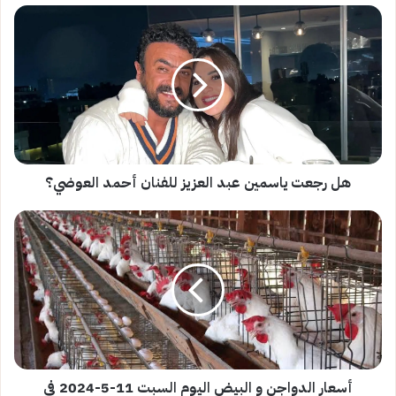
هل
رجعت
ياسمين
عبد
العزيز
للفنان
أحمد
العوضي؟
هل رجعت ياسمين عبد العزيز للفنان أحمد العوضي؟
أسعار
الدواجن
و
البيض
اليوم
السبت
11-
5-
2024
في
أسعار الدواجن و البيض اليوم السبت 11-5-2024 في