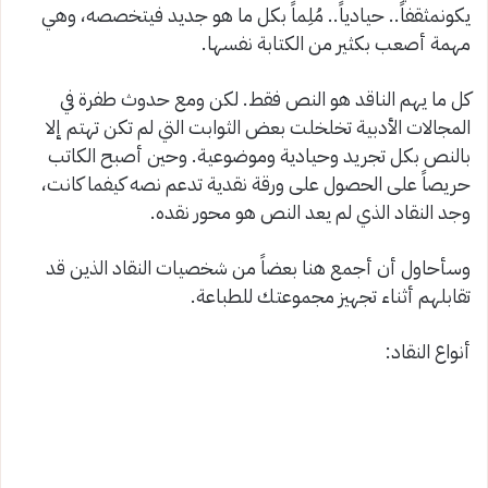
يكون
مثقفاً
..
حيادياً
..
مُلِماً
بكل
ما
هو
جديد
في
تخصصه،
وهي
مهمة
أصعب
بكثير
من
الكتا
بة نفسها
.
كل
ما
يهم
الناقد
هو النص فقط. لكن ومع حدوث طفرة في
المجالات الأدبية تخلخلت بعض الثوابت التي لم تكن تهتم إلا
بالنص بكل تجريد وحيادية وموضوعية. وحين أصبح الكاتب
حريصاً على الحصول على ورقة نقدية تدعم نصه كيفما كانت،
وجد النقاد الذي لم يعد النص هو محور نقده
.
وسأحاول أن أجمع هنا بعضاً من شخصيات النقاد الذين قد
تقابلهم أثناء تجهيز مجموعتك للطباعة
.
أنواع
النقاد
: