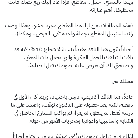
ويبدأ بالمسح.. جمل.. مقاطع، فإذا عاد إليك ربع نصك فأنت
محظوظ. أهم عباراته
:
(
هذه الجملة لا داعيَ لها.
هذا المقطع مجرد حشو. وهذا الوصف
زائد.
استبدل
المقطع بجملة واحدة تفي بالغرض
.. وهكذا
)
.
أحياناً يكون هذا الناقد مفيداً بنسبة لا تتجاوز 10%؛ لأنه قد
يلفت انتباهك للجمل المكررة والتي تحمل ذات المعنى،
ونصيحتي لك أن تعرض عليه نصوصك قبل الطباعة
.
محلك سر
:
عادةً، هذا الناقد أكاديمي، درس باجتهاد، وربما كان الأول في
دفعته، لكنه بعد حصوله على الدكتوراه توقف، واعتمد على ما
درسه فقط. لم يتطور، لم يقرأ، لم يواكب التسارع الحاصل في
الكتابة وأساليبها وأدواتها ومجريات الأمور من حوله
.
لذلك فهو يتناول نصوصك بأفق ضيقة، غير مرن، وتراه أحياناً