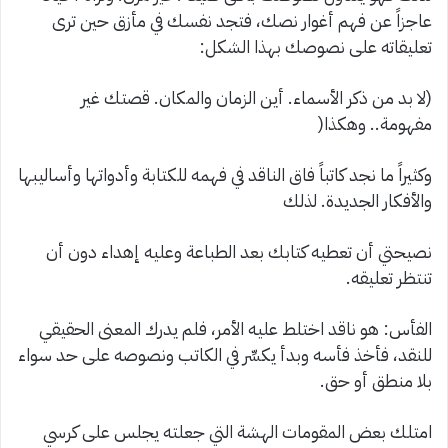
عاجزاً عن فهم أغوار نصك، فتجد نفسك في مأزق حين ترى
تعليقاته على نصوصك بهذا الشكل
:
(
لا بد من ذكر الأسماء.
أين ال
زمان والمكان.
قصتك غير
مفهومة
.. وهكذا
(
وكثيراً ما نجد كاتباً فاق الناقد في فهمه للكتابة وأدواتها وأساليبها
والأفكار الجديدة. لذلك
نصيحتي أن تعطيه كتابك بعد الطباعة وعليه إهداء دون أن
تنتظر تعليقه
.
الفأس
: هو ناقد اختلط عليه الأمر، فلم يدرك المعنى الحقيقي
للنقد، فأخذ فأسه وبدأ يكسِّر في الكاتب ونصوصه على حد سواء
بلا منطق أو حق
.
امتلك بعض المقومات الهشة التي جعلته يجلس على كرسي