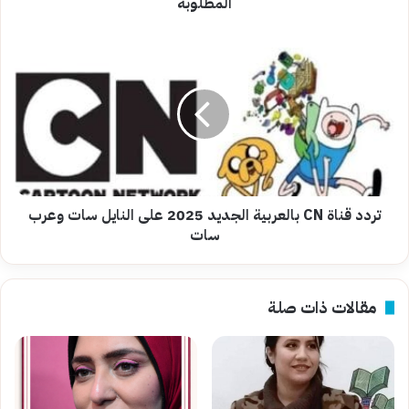
المطلوبة
تردد
قناة
CN
بالعربية
الجديد
2025
على
النايل
سات
وعرب
تردد قناة CN بالعربية الجديد 2025 على النايل سات وعرب
سات
سات
مقالات ذات صلة