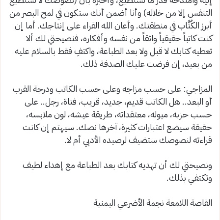
التنفس إلا
من خلاله) وأنا أضمن أنك ستكون في لمح البصر من
أبرز الكُتَّاب في منطقتك. وأعان الله القراء على إنتاجك. أما إن
كنت كاتباً حقيقياً واثقاً من نفسه وأفكاره، فنصيحتي لك ألا
تعطيه كتابك لا قبل ولا بعد الطباعة، واكتفِ فقط بالسلام عليه
من بعيد، إن فرضت عليك الصدفة ذلك
.
المزاجي
: على حسب مزاجه وعلى حسب الكاتب ودرجة القرب
أو البعد.. هل الكاتب قديم، جديد، قريب، فتاة، رجل.. على
حسب حزبه، ميوله، معتقداته، طريقة عيشه، لون ملابسه،
حقيقة سيضع
اعتبارات كثيرة، آخرها نصك. سيهتم إن كانت
قراءته لنصوصك ستضيف لرصيده الأدبي أم لا
.
ونصيحتي لك أن تهديه كتابك بعد الطباعة مع إهداء لطيف
وتكتفي بذلك
.
القاصة اللامعة نجمة الأضرعي
اليمنية