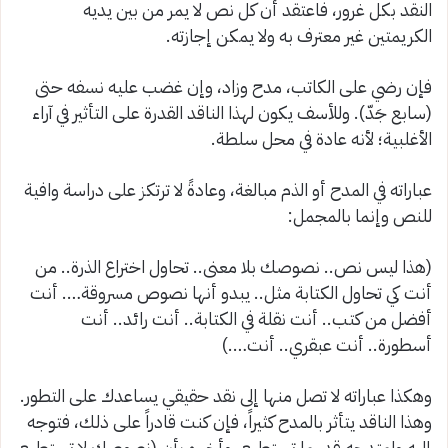
النقد بكل غرور، فاعتقد أن كل نص لا يمر من بين يديه
الكريمتين غير معترف به ولا يمكن إجازته
.
فإن رضي على الكاتب، مدح وزاد، وإن غضب عليه نسفه حتى
(سابع جَدّ). وللأسف يكون لهذا الناقد القدرة على التأثير في آراء
الأغلبية؛ لأنه عادة في محل سلطة
.
عباراته في المدح أو الذم مبالغة، وعادةً لا ترتكز على دراسة وافية
للنص وإنما بالمجمل
:
(
هذا ليس نص.. نصوصك بلا معنى.. تحاول اختراع الذرة.. من
أنت كي تحاول الكتابة مثل.. يبدو أنها نصوص مسروقة…. أنت
أفضل من كتب.. أنت نقلة في الكتابة.. أنت رائد.. أنت
أسطورة.. أنت عبقري.. أنت
….
)
وهكذا عباراته لا تصل منها إلى نقد حقيقي يساعدك على التطور.
وهذا الناقد يتأثر بالمدح كثيراً، فإن كنت قادراً على ذلك، فتوجه
إليه وامتدحه قدر ما تستطيع، وأخبره بأن (نصوصك لا تستطيع