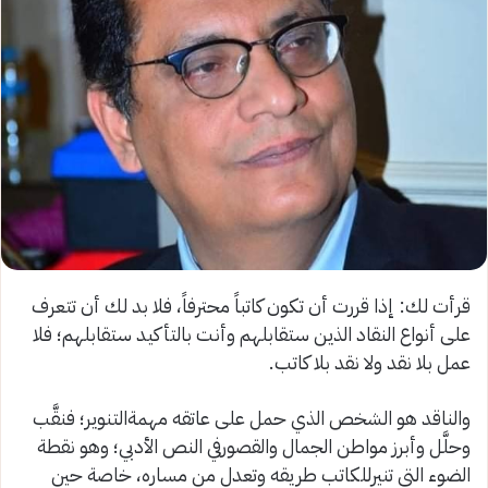
قرأت
لك:
إذا قررت أن تكون كاتباً محترفاً، فلا بد لك أن تتعرف
على أنواع النقاد الذين ستقابلهم وأنت بالتأكيد ستقابلهم؛ فلا
عمل بلا نقد ولا نقد بلا كاتب
.
والناقد
هو
الشخص
الذي
حمل
على
عاتقه
مهمة
التنوير؛
فنقَّب
وحلَّل
وأبرز
مواطن
الجمال
والقصور
في
النص
الأدبي؛
وهو
نقطة
الضوء
التي
تنير
للكاتب
طريقه
وتعدل
من
مساره،
خاصة
حين