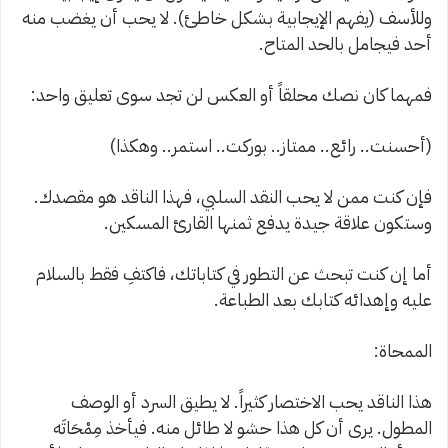
وللأسف (يفهم الإيجابية بشكل خاطئ). لا يحب أن يغضب منه
أحد فيجامل بالحد المتاح
.
فمهما كان نصك محلقاً أو العكس لن تجد سوى تعليق واحد
:
(
أحسنت..
رائع.. ممتاز.. بوركت.. استمر.
. وهكذا
)
فإن كنت ممن لا يحب النقد السلبي، فهذا الناقد هو مقصدك.
وستكون علاقة جيدة يدفع ثمنها القارئ المسكين
.
أما إن كنت تبحث عن التطور في كتاباتك، فاكتفِ فقط بالسلام
عليه وإهدائه كتابك بعد الطباعة
.
الممحاة
:
هذا الناقد يحب الاختصار كثيراً. لا يطيق السرد أو الوصف
المطول. يرى أن كل هذا حشو لا طائل منه. فيأخذ مِمْحَاتَه