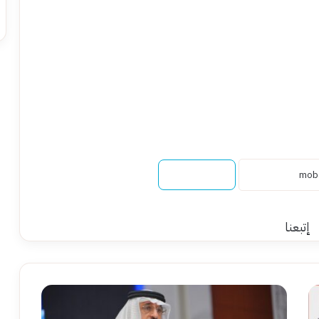
نسخ الرابط
إتبعنا
الحواج:
نقترب