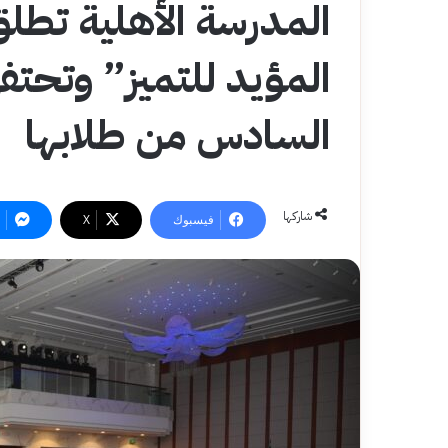
المدرسة الأهلية تطل
المؤيد للتميز” وتحتف
السادس من طلابها
شاركها
فيسبوك
‫X