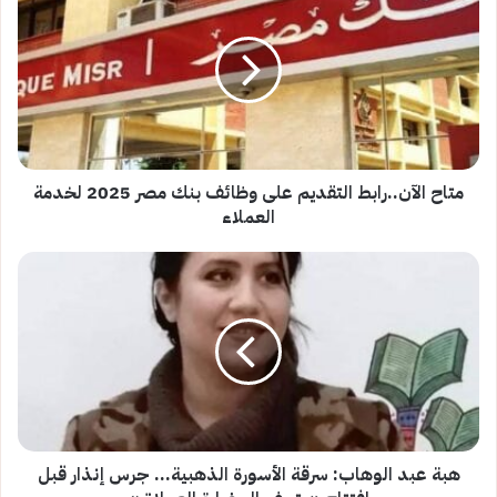
الآن..رابط
التقديم
على
وظائف
بنك
مصر
2025
لخدمة
العملاء
متاح الآن..رابط التقديم على وظائف بنك مصر 2025 لخدمة
العملاء
هبة
عبد
الوهاب:
سرقة
الأسورة
الذهبية…
جرس
إنذار
قبل
افتتاح
هبة عبد الوهاب: سرقة الأسورة الذهبية… جرس إنذار قبل
«متحف