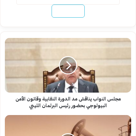
نسخ الرابط
مجلس
النواب
يناقش
مد
الدورة
النقابية
وقانون
الأمن
البيولوجي
بحضور
مجلس النواب يناقش مد الدورة النقابية وقانون الأمن
رئيس
البيولوجي بحضور رئيس البرلمان الليبي
البرلمان
الليبي
تراجع
غير
مسبوق