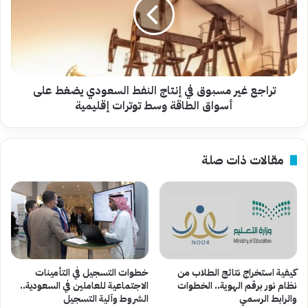
في
إنتاج
النفط
السعودي
يضغط
على
أسواق
تراجع غير مسبوق في إنتاج النفط السعودي يضغط على
الطاقة
أسواق الطاقة وسط توترات إقليمية
وسط
توترات
إقليمية
مقالات ذات صلة
كيفية استخراج نتائج الطلاب من
خطوات التسجيل في التأمينات
نظام نور برقم الهوية.. الخطوات
الاجتماعية للعاملين في السعودية..
والرابط الرسمي
الشروط وآلية التسجيل