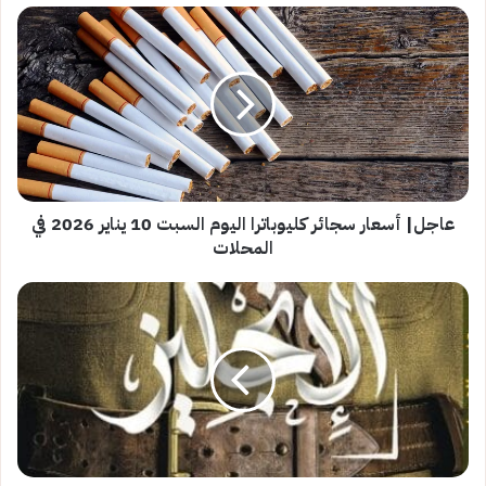
عاجل|
أسعار
سجائر
كليوباترا
اليوم
السبت
10
يناير
2026
في
عاجل| أسعار سجائر كليوباترا اليوم السبت 10 يناير 2026 في
المحلات
المحلات
كامب
الإنجليز..
رواية
جديدة
لوائل
هنيدي
بمعرض
الكتاب