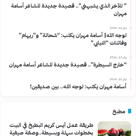
” للآخر الذي يشبهني”.. قصيدة جديدة للشاعر أسامة
مهران
يناير 14, 2026
لوجه الله| أسامة مهران يكتب: “شحاتة” و”ريهام”
وفاتنات “النيابي”
يناير 12, 2026
“خارج السيطرة”.. قصيدة جديدة للشاعر أسامة مهران
يناير 10, 2026
أسامة مهران يكتب: لوجه الله.. بين صديقين!
مطبخ
طريقة عمل آيس كريم البطيخ في البيت
بخطوات سهلة وبسيطة..وصفة صيفية