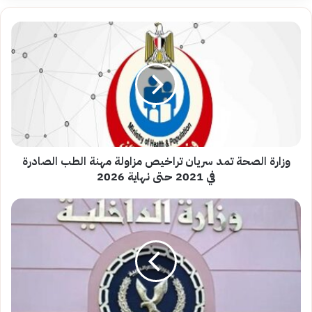
وزارة
الصحة
تمد
سريان
تراخيص
مزاولة
مهنة
الطب
الصادرة
في
وزارة الصحة تمد سريان تراخيص مزاولة مهنة الطب الصادرة
2021
في 2021 حتى نهاية 2026
حتى
نهاية
الداخلية
2026
تحذر
من
إعادة
نشر
الأخبار
الكاذبة:
ضغطة