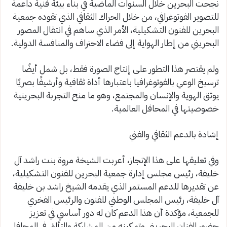
نجحت البحرين خلال السنوات الماضية في بناء بيئة فنية داعمة
للتصوير الفوتوغرافي، من خلال الحراك الثقافي الذي تقوده جمعية
البحرين للفنون التشكيلية، الأمر الذي ساهم في انتقال المصور
البحريني من إطار الهواية إلى فضاء الاحتراف والمنافسة الدولية.
ولم يقتصر هذا التطور على إنتاج الصورة فقط، بل شمل أيضًا
ترسيخ الوعي بالفوتوغرافيا باعتبارها أداة ثقافية وأرشيفًا بصريًا
يوثق الهوية والإنسان والمجتمع، وهو ما منح التجربة البحرينية
خصوصيتها في المحافل العالمية.
إشادة بالدعم الثقافي والفني
وفي تعليقها على هذا الإنجاز، أعربت الشيخة مروة بنت راشد آل
خليفة، رئيس مجلس إدارة جمعية البحرين للفنون التشكيلية،
عن تقديرها للدعم المستمر الذي يقدمه الشيخ راشد بن خليفة
آل خليفة، رئيس المجلس الوطني للفنون والرئيس الفخري
للجمعية، مؤكدة أن هذا الدعم كان له دور أساسي في تعزيز
حضور الفنان البحريني وتمكينه من المشاركة والتألق في المحافل