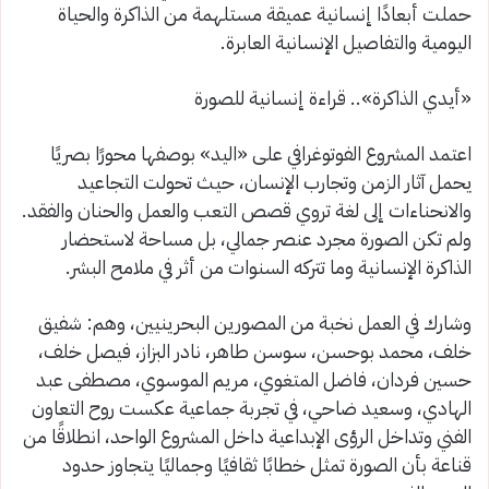
حملت أبعادًا إنسانية عميقة مستلهمة من الذاكرة والحياة
اليومية والتفاصيل الإنسانية العابرة.
«أيدي الذاكرة».. قراءة إنسانية للصورة
اعتمد المشروع الفوتوغرافي على «اليد» بوصفها محورًا بصريًا
يحمل آثار الزمن وتجارب الإنسان، حيث تحولت التجاعيد
والانحناءات إلى لغة تروي قصص التعب والعمل والحنان والفقد.
ولم تكن الصورة مجرد عنصر جمالي، بل مساحة لاستحضار
الذاكرة الإنسانية وما تتركه السنوات من أثر في ملامح البشر.
وشارك في العمل نخبة من المصورين البحرينيين، وهم: شفيق
خلف، محمد بوحسن، سوسن طاهر، نادر البزاز، فيصل خلف،
حسين فردان، فاضل المتغوي، مريم الموسوي، مصطفى عبد
الهادي، وسعيد ضاحي، في تجربة جماعية عكست روح التعاون
الفني وتداخل الرؤى الإبداعية داخل المشروع الواحد، انطلاقًا من
قناعة بأن الصورة تمثل خطابًا ثقافيًا وجماليًا يتجاوز حدود