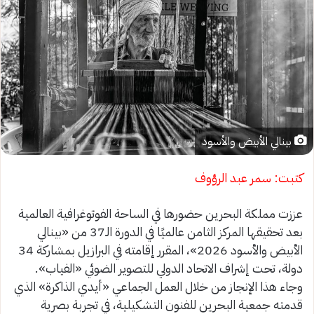
بينالي الأبيض والأسود
كتبت: سمر عبد الرؤوف
عززت مملكة البحرين حضورها في الساحة الفوتوغرافية العالمية
بعد تحقيقها المركز الثامن عالميًا في الدورة الـ37 من «بينالي
الأبيض والأسود 2026»، المقرر إقامته في البرازيل بمشاركة 34
دولة، تحت إشراف الاتحاد الدولي للتصوير الضوئي «الفياب».
وجاء هذا الإنجاز من خلال العمل الجماعي «أيدي الذاكرة» الذي
قدمته جمعية البحرين للفنون التشكيلية، في تجربة بصرية