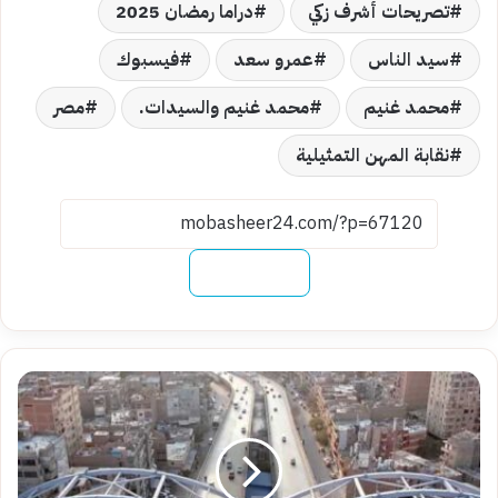
تصريحات أشرف زكي
دراما رمضان 2025
سيد الناس
عمرو سعد
فيسبوك
محمد غنيم
محمد غنيم والسيدات.
مصر
نقابة المهن التمثيلية
نسخ الرابط
إغلاق
مؤقت
بمحور
الفريق
كمال