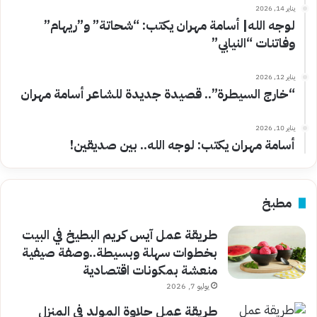
يناير 14, 2026
لوجه الله| أسامة مهران يكتب: “شحاتة” و”ريهام”
وفاتنات “النيابي”
يناير 12, 2026
“خارج السيطرة”.. قصيدة جديدة للشاعر أسامة مهران
يناير 10, 2026
أسامة مهران يكتب: لوجه الله.. بين صديقين!
مطبخ
طريقة عمل آيس كريم البطيخ في البيت
بخطوات سهلة وبسيطة..وصفة صيفية
منعشة بمكونات اقتصادية
يوليو 7, 2026
طريقة عمل حلاوة المولد في المنزل