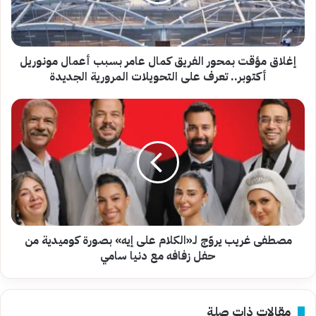
عامر
بسبب
أعمال
مونوريل
أكتوبر..
إغلاق مؤقت بمحور الفريق كمال عامر بسبب أعمال مونوريل
تعرف
أكتوبر.. تعرف على التحويلات المرورية الجديدة
على
التحويلات
مصطفى
المرورية
غريب
الجديدة
يروّج
لـ«الكلام
على
إيه»
بصورة
كوميدية
من
حفل
مصطفى غريب يروّج لـ«الكلام على إيه» بصورة كوميدية من
زفافه
حفل زفافه مع دنيا سامي
مع
دنيا
سامي
مقالات ذات صلة