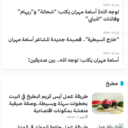
يناير 14, 2026
لوجه الله| أسامة مهران يكتب: “شحاتة” و”ريهام”
وفاتنات “النيابي”
يناير 12, 2026
“خارج السيطرة”.. قصيدة جديدة للشاعر أسامة مهران
يناير 10, 2026
أسامة مهران يكتب: لوجه الله.. بين صديقين!
مطبخ
طريقة عمل آيس كريم البطيخ في البيت
بخطوات سهلة وبسيطة..وصفة صيفية
منعشة بمكونات اقتصادية
يوليو 7, 2026
طريقة عمل حلاوة المولد في المنزل