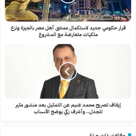
أهل
مصر
بالجيزة
ونزع
ملكيات
قرار حكومي جديد لاستكمال ممشى أهل مصر بالجيزة ونزع
متعارضة
ملكيات متعارضة مع المشروع
مع
المشروع
إيقاف
تصريح
محمد
غنيم
عن
التمثيل
بعد
منشور
مثير
للجدل..
إيقاف تصريح محمد غنيم عن التمثيل بعد منشور مثير
وأشرف
للجدل.. وأشرف زكي يوضح الأسباب
زكي
يوضح
الأسباب
مقالات ذات صلة