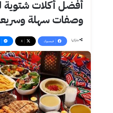
وصفات سهلة وسريعة
شاركها
فيسبوك
‫X