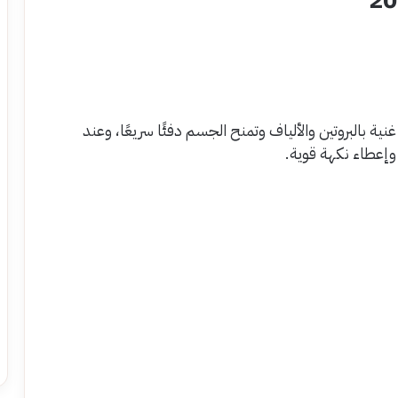
ا منازع، لأنها غنية بالبروتين والألياف وتمنح الجسم دفئًا سريعًا، وعند
 وإعطاء نكهة قوية.