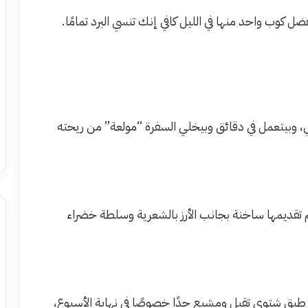
ضل كوب واحد منها في الليل كافي إنك تنسي البرد تمامًا.
 وبيتعمل في دقائق وبيخلي السفرة “مولعة” من ريحته
م تقديمها ساخنة بجانب الأرز بالشعرية وسلطة خضراء
ي طبق شتوي تقيل ومشبع جدًا خصوصًا في نهاية الأسبوع،