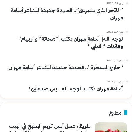
يناير 19, 2026
” للآخر الذي يشبهني”.. قصيدة جديدة للشاعر أسامة
مهران
يناير 14, 2026
لوجه الله| أسامة مهران يكتب: “شحاتة” و”ريهام”
وفاتنات “النيابي”
يناير 12, 2026
“خارج السيطرة”.. قصيدة جديدة للشاعر أسامة مهران
يناير 10, 2026
أسامة مهران يكتب: لوجه الله.. بين صديقين!
مطبخ
طريقة عمل آيس كريم البطيخ في البيت