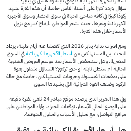
أسعار الأجهزة الكهربائية دلوقتي ثابتة ولا هتنزل في يناير؟ ..
سؤال يتردد كثيرًا على ألسنة الناس خاصة أن هذه الفترة تشهد
ركودًا كبيرًا في كافة مناحي الحياة في سوق الخضار وسوق الأجهزة
الكهربائية وغيرها، حيث يشعر المواطن بارتياح كبير مع نزول
الأسعار خلال هذه الفترة.
ومع اقتراب بداية يناير 2026 الذي تفصلنا عنه أيام قليلة، يزداد
البحث بين المستهلكين عن
أسعار الأجهزة الكهربائية
في السوق
المصرية، وهل ستنخفض الأسعار بعد موسم العروض الشتوية
الحالية أم ستظل ثابتة أو حتى ترتفع؟ التساؤل متداول بقوة
على صفحات الفيسبوك وجروبات المستهلكين، خاصة مع حالة
الركود وضعف القوة الشرائية التي يشهدها السوق.
وفي هذا التقرير الذي يرصده موقع مباشر 24 نلقي نظرة دقيقة
على الوضع الحالي للأسعار، توقعات الخبراء، وآراء المواطنين على
مواقع التواصل، مع تحليل الأسباب والحلول المتوقعة.
هل أسعار الأجهزة الكهربائية مستقرة