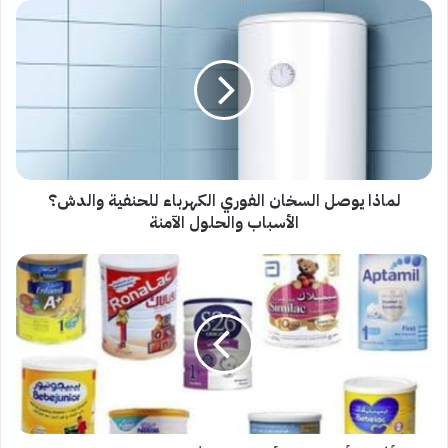
لماذا
يوصل
السخان
الفوري
الكهرباء
للحنفية
والدش؟
الأسباب
والحلول
الآمنة
لماذا يوصل السخان الفوري الكهرباء للحنفية والدش؟
الأسباب والحلول الآمنة
أفضل
أنواع
لبن
الأطفال
حديثي
الولادة
بسعر
مناسب
ومتوفرة