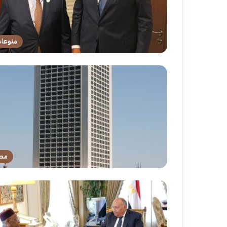
منوعا
مص