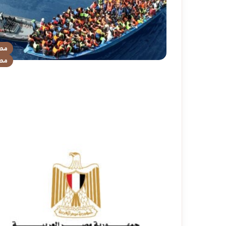
مص
مص