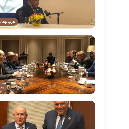
عرب وعال
مص