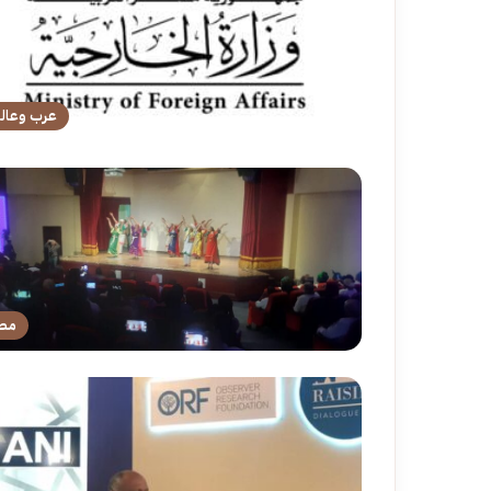
عرب وعال
مص