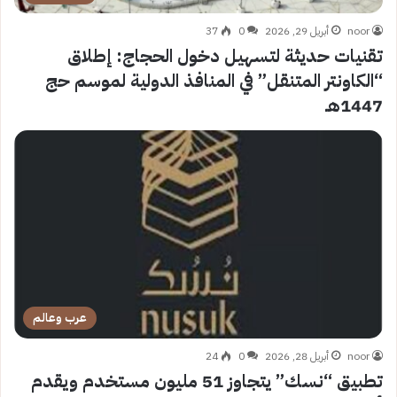
noor
أبريل 29, 2026
0
37
تقنيات حديثة لتسهيل دخول الحجاج: إطلاق
“الكاونتر المتنقل” في المنافذ الدولية لموسم حج
1447هـ
عرب وعالم
noor
أبريل 28, 2026
0
24
تطبيق “نسك” يتجاوز 51 مليون مستخدم ويقدم