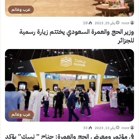
عرب وعالم
noor
يناير 25, 2023
18
وزير الحج والعمرة السعودي يختتم زيارة رسمية
للجزائر
عرب وعالم
noor
يناير 13, 2023
33
في مؤتمر ومعرض الحج والعمرة: جناح ” نسك” يؤكد