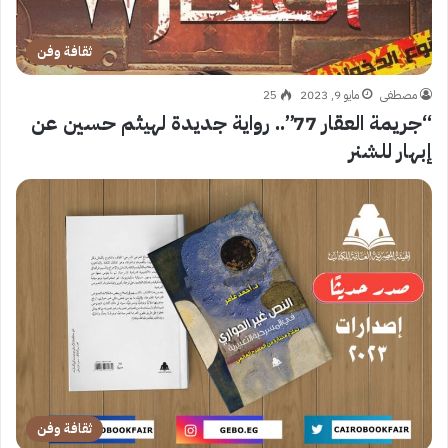
ثقافة وفن
مصطفى
مايو 9, 2023
25
“جريمة العقار 77”.. رواية جديدة لهيثم حسين عن
إبهار للشنر
ثقافة وفن