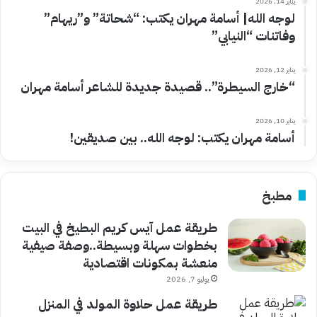
يناير 14, 2026
لوجه الله| أسامة مهران يكتب: “شحاتة” و”ريهام”
وفاتنات “النيابي”
يناير 12, 2026
“خارج السيطرة”.. قصيدة جديدة للشاعر أسامة مهران
يناير 10, 2026
أسامة مهران يكتب: لوجه الله.. بين صديقين!
مطبخ
طريقة عمل آيس كريم البطيخ في البيت
بخطوات سهلة وبسيطة..وصفة صيفية
منعشة بمكونات اقتصادية
يوليو 7, 2026
طريقة عمل حلاوة المولد في المنزل