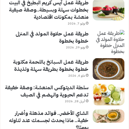
طريقة عمل آيس كريم البطيخ في البيت
بخطوات سهلة وبسيطة..وصفة صيفية
منعشة بمكونات اقتصادية
يوليو 7, 2026
طريقة عمل حلاوة المولد في المنزل
خطوة بخطوة
يونيو 29, 2026
طريقة عمل السبانخ باللحمة مكتوبة
خطوة بخطوة بطريقة سهلة ولذيذة
مايو 4, 2026
سلطة الديتوكس المنعشة: وصفة خفيفة
تدعم الحيوية والهضم في الصيف
أبريل 28, 2026
الشاي الأخضر.. فوائد مذهلة وأضرار
خفية.. ماذا يحدث لجسمك عند تناوله
يوميًا؟