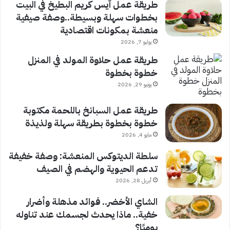
طريقة عمل آيس كريم البطيخ في البيت
بخطوات سهلة وبسيطة..وصفة صيفية
منعشة بمكونات اقتصادية
يوليو 7, 2026
طريقة عمل حلاوة المولد في المنزل
خطوة بخطوة
يونيو 29, 2026
طريقة عمل السبانخ باللحمة مكتوبة
خطوة بخطوة بطريقة سهلة ولذيذة
مايو 4, 2026
سلطة الديتوكس المنعشة: وصفة خفيفة
تدعم الحيوية والهضم في الصيف
أبريل 28, 2026
الشاي الأخضر.. فوائد مذهلة وأضرار
خفية.. ماذا يحدث لجسمك عند تناوله
يوميًا؟