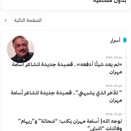
الصفحة التالية
أسرار
يناير 24, 2026
«لم يعد شيئًا أدفعه».. قصيدة جديدة للشاعر أسامة
مهران
يناير 19, 2026
” للآخر الذي يشبهني”.. قصيدة جديدة للشاعر أسامة
مهران
يناير 14, 2026
لوجه الله| أسامة مهران يكتب: “شحاتة” و”ريهام”
وفاتنات “النيابي”