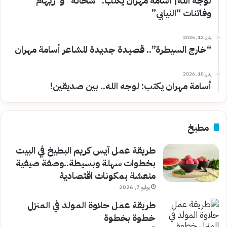
لوجه الله| أسامة مهران يكتب: “شحاتة” و”ريهام”
وفاتنات “النيابي”
يناير 12, 2026
“خارج السيطرة”.. قصيدة جديدة للشاعر أسامة مهران
يناير 10, 2026
أسامة مهران يكتب: لوجه الله.. بين صديقين!
مطبخ
طريقة عمل آيس كريم البطيخ في البيت
بخطوات سهلة وبسيطة..وصفة صيفية
منعشة بمكونات اقتصادية
يوليو 7, 2026
طريقة عمل حلاوة المولد في المنزل
خطوة بخطوة