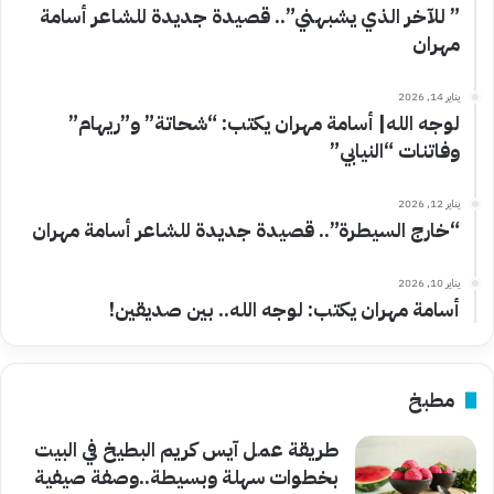
” للآخر الذي يشبهني”.. قصيدة جديدة للشاعر أسامة
مهران
يناير 14, 2026
لوجه الله| أسامة مهران يكتب: “شحاتة” و”ريهام”
وفاتنات “النيابي”
يناير 12, 2026
“خارج السيطرة”.. قصيدة جديدة للشاعر أسامة مهران
يناير 10, 2026
أسامة مهران يكتب: لوجه الله.. بين صديقين!
مطبخ
طريقة عمل آيس كريم البطيخ في البيت
بخطوات سهلة وبسيطة..وصفة صيفية