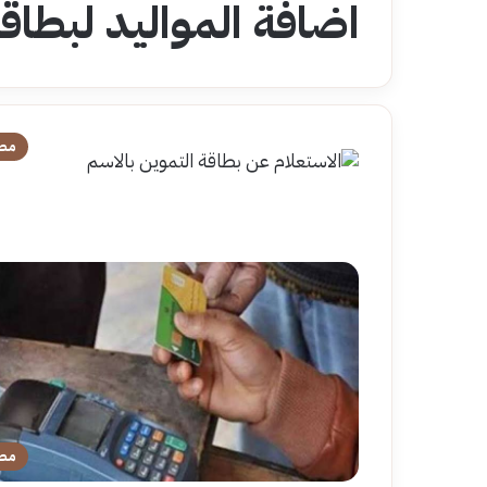
اضافة المواليد لبطاق
مص
مص