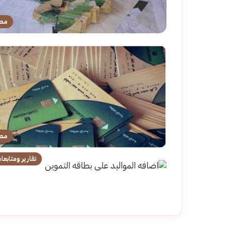
مص
مص
تقارير ومتابعا