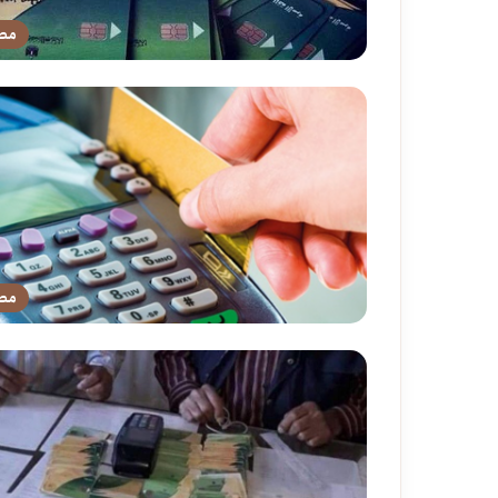
مص
مص