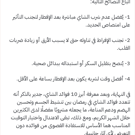
اتباع النصائح التالية:
1- يُفضل عدم شرب الشاي مباشرة بعد الإفطار لتجنب التأثير
على امتصاص الحديد.
2- تجنب الإفراط في تناوله حتى لا يسبب الأرق أو زيادة ضربات
القلب.
3- يُنصح بتقليل السكر أو استبداله ببدائل صحية.
4- أفضل وقت لشربه يكون بعد الإفطار بساعة على الأقل.
في النهاية، وبعد معرفة أبرز 10 فوائد الشاي، جدير بالذكر أنه
تتعدد فوائد الشاي في رمضان بين تنشيط الجسم وتحسين
الهضم ودعم المناعة، ما يجعله مشروبًا مفضلًا لدى الكثيرين
خلال الشهر الكريم، ومع ذلك، تبقى الاعتدال واختيار التوقيت
المناسب هما الأساس للاستفادة القصوى من فوائده دون
التعرض لأي آثار جانبية.