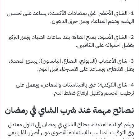
1- الشاي الأخضر: غني بمضادات الأكسدة، يساعد على تحسين
الهضم ودعم المناعة، ويعزز حرق الدهون.
2- الشاي الأسود: يمنح الطاقة بعد ساعات الصيام ويعزز التركيز
بفضل احتوائه على الكافيين.
3- شاي الأعشاب (البابونج، النعناع، اليانسون): يهدئ المعدة،
يقلل الانتفاخ، ويساعد على الاسترخاء قبل النوم.
4- شاي الكركديه: غني بالفيتامينات والمعادن، ويعمل على
ترطيب الجسم وتقليل ارتفاع ضغط الدم.
نصائح مهمة عند شرب الشاي في رمضان
ورغم فوائده العديدة، يحتاج الشاي في رمضان إلى تناول معتدل
وفي التوقيت المناسب للاستفادة القصوى دون أضرار، لذا ينبغي