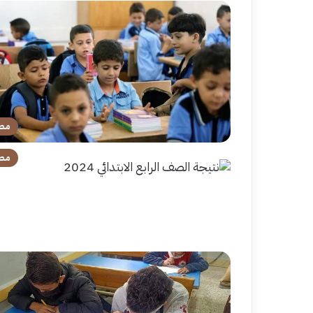
مص
مص