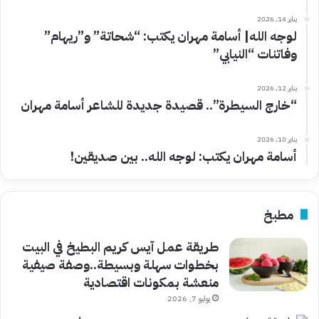
يناير 14, 2026
لوجه الله| أسامة مهران يكتب: “شحاتة” و”ريهام”
وفاتنات “النيابي”
يناير 12, 2026
“خارج السيطرة”.. قصيدة جديدة للشاعر أسامة مهران
يناير 10, 2026
أسامة مهران يكتب: لوجه الله.. بين صديقين!
مطبخ
طريقة عمل آيس كريم البطيخ في البيت
بخطوات سهلة وبسيطة..وصفة صيفية
منعشة بمكونات اقتصادية
يوليو 7, 2026