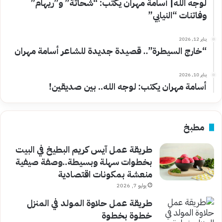
لوجه الله| أسامة مهران يكتب: “شحاتة” و”ريهام”
وفاتنات “النيابي”
يناير 12, 2026
“خارج السيطرة”.. قصيدة جديدة للشاعر أسامة مهران
يناير 10, 2026
أسامة مهران يكتب: لوجه الله.. بين صديقين!
مطبخ
طريقة عمل آيس كريم البطيخ في البيت
بخطوات سهلة وبسيطة..وصفة صيفية
منعشة بمكونات اقتصادية
يوليو 7, 2026
طريقة عمل حلاوة المولد في المنزل
خطوة بخطوة