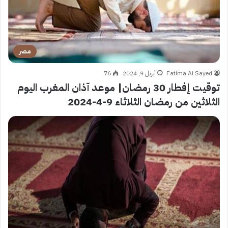
مصر
Fatima Al Sayed
أبريل 9, 2024
76
توقيت إفطار 30 رمضان| موعد آذان المغرب اليوم
الثلاثين من رمضان الثلاثاء 9-4-2024