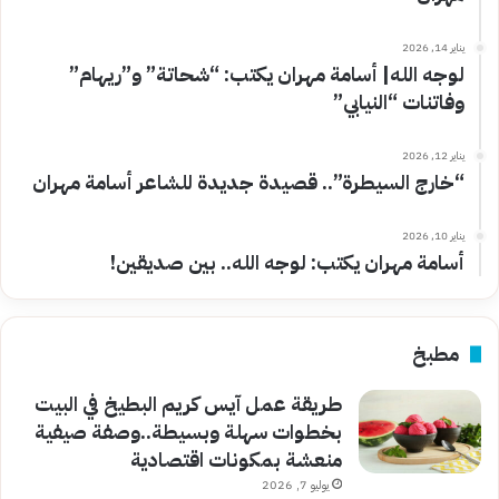
يناير 14, 2026
لوجه الله| أسامة مهران يكتب: “شحاتة” و”ريهام”
وفاتنات “النيابي”
يناير 12, 2026
“خارج السيطرة”.. قصيدة جديدة للشاعر أسامة مهران
يناير 10, 2026
أسامة مهران يكتب: لوجه الله.. بين صديقين!
مطبخ
طريقة عمل آيس كريم البطيخ في البيت
بخطوات سهلة وبسيطة..وصفة صيفية
منعشة بمكونات اقتصادية
يوليو 7, 2026