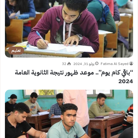
تعليم
Fatima Al Sayed
يوليو 31, 2024
32
“باقي كام يوم”.. موعد ظهور نتيجة الثانوية العامة
2024