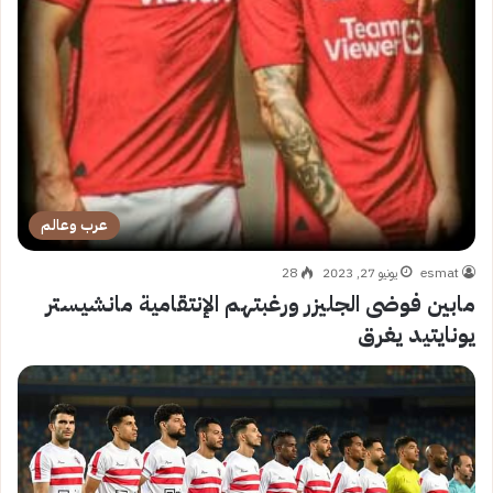
عرب وعالم
esmat
يونيو 27, 2023
28
مابين فوضى الجليزر ورغبتهم الإنتقامية مانشيستر
يونايتيد يغرق