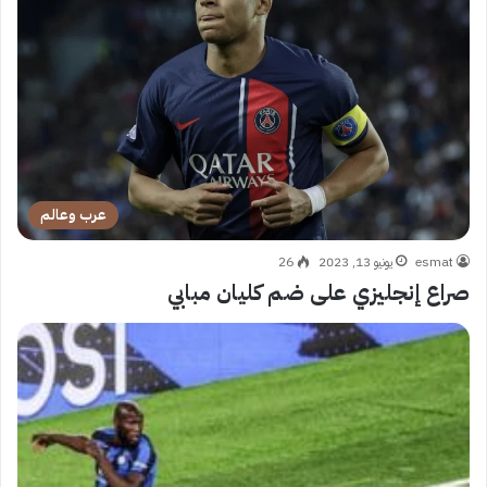
عرب وعالم
esmat
يونيو 13, 2023
26
صراع إنجليزي على ضم كليان مبابي