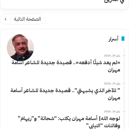
الصفحة التالية
أسرار
يناير 24, 2026
«لم يعد شيئًا أدفعه».. قصيدة جديدة للشاعر أسامة
مهران
يناير 19, 2026
” للآخر الذي يشبهني”.. قصيدة جديدة للشاعر أسامة
مهران
يناير 14, 2026
لوجه الله| أسامة مهران يكتب: “شحاتة” و”ريهام”
وفاتنات “النيابي”