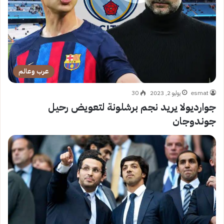
عرب وعالم
esmat
يوليو 2, 2023
30
جوارديولا يريد نجم برشلونة لتعويض رحيل
جوندوجان