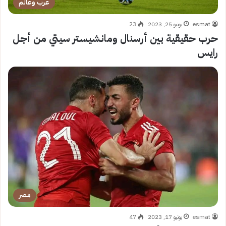
عرب وعالم
esmat
يونيو 25, 2023
23
حرب حقيقية بين أرسنال ومانشيستر سيتي من أجل
رايس
مصر
esmat
يونيو 17, 2023
47