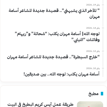
يناير 19, 2026
” للآخر الذي يشبهني”.. قصيدة جديدة للشاعر أسامة
مهران
يناير 14, 2026
لوجه الله| أسامة مهران يكتب: “شحاتة” و”ريهام”
وفاتنات “النيابي”
يناير 12, 2026
“خارج السيطرة”.. قصيدة جديدة للشاعر أسامة مهران
يناير 10, 2026
أسامة مهران يكتب: لوجه الله.. بين صديقين!
مطبخ
طريقة عمل آيس كريم البطيخ في البيت