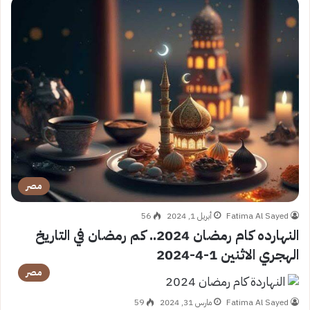
مصر
Fatima Al Sayed
أبريل 1, 2024
56
النهارده كام رمضان 2024.. كم رمضان في التاريخ
الهجري الاثنين 1-4-2024
مصر
Fatima Al Sayed
مارس 31, 2024
59