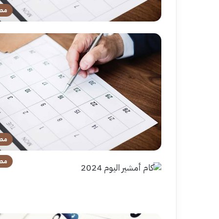
مص
مص
مص