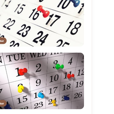
مص
مص