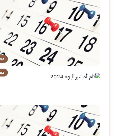
مص
مص