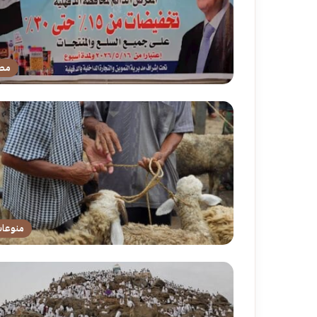
مص
منوعا