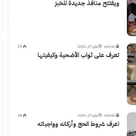
ويفتتح منافذ جديدة للخبز
ر
samar
مايو 27, 2025
29
تعرف على ثواب الأضحية وكيفيتها
ت
samar
مايو 27, 2025
38
اعرف شروط الحج وأركانه وواجباته