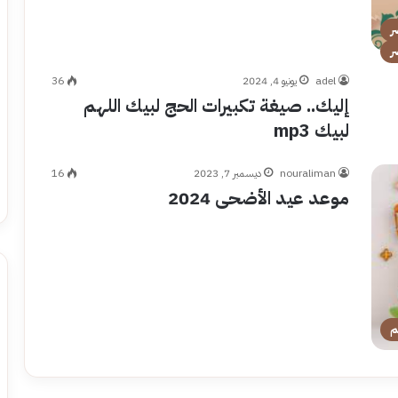
ر
ر
adel
يونيو 4, 2024
36
إليك.. صيغة تكبيرات الحج لبيك اللهم
لبيك mp3
nouraliman
ديسمبر 7, 2023
16
موعد عيد الأضحى 2024
م