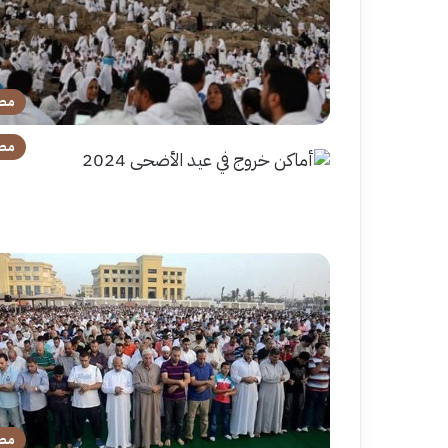
مص
مص
مص