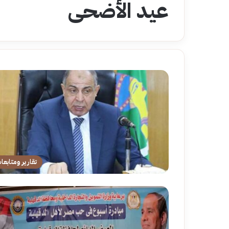
عيد الأضحى
تقارير ومتابعا