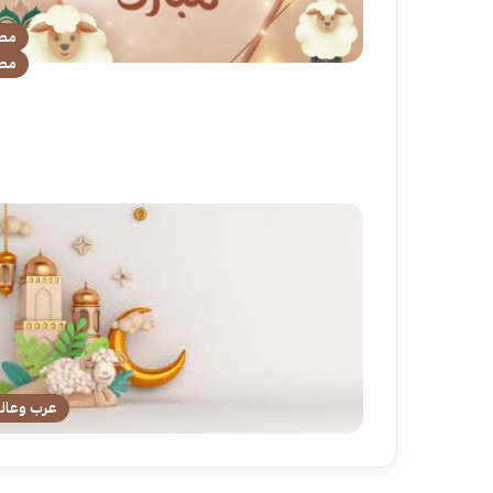
مص
مص
عرب وعال