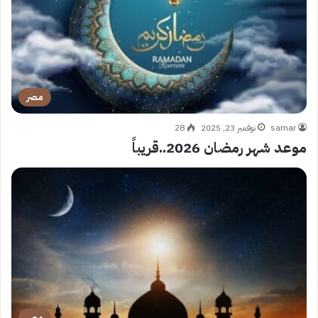
مصر
samar
نوفمبر 23, 2025
28
موعد شهر رمضان 2026..قريباً
مصر