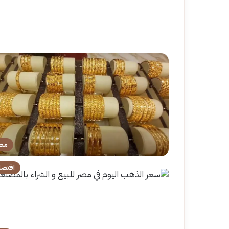
مص
اقتصا