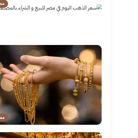
مص
مص