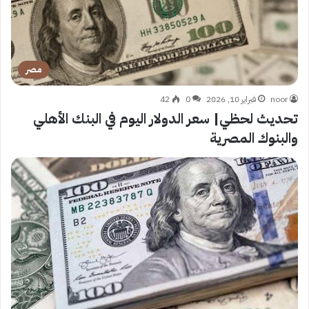
مصر
noor
فبراير 10, 2026
0
42
تحديث لحظي| سعر الدولار اليوم في البنك الأهلي
والبنوك المصرية