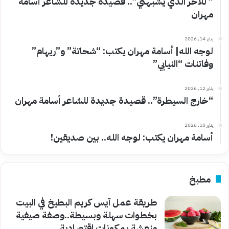
” للآخر الذي يشبهني”.. قصيدة جديدة للشاعر أسامة
مهران
يناير 14, 2026
لوجه الله| أسامة مهران يكتب: “شحاتة” و”ريهام”
وفاتنات “النيابي”
يناير 12, 2026
“خارج السيطرة”.. قصيدة جديدة للشاعر أسامة مهران
يناير 10, 2026
أسامة مهران يكتب: لوجه الله.. بين صديقين!
مطبخ
طريقة عمل آيس كريم البطيخ في البيت
بخطوات سهلة وبسيطة..وصفة صيفية
منعشة بمكونات اقتصادية