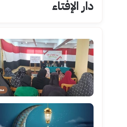
دار الإفتاء
مص