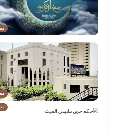
مص
مص
مص