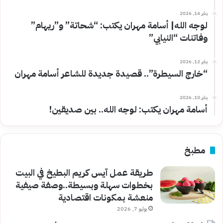
يناير 14, 2026
لوجه الله| أسامة مهران يكتب: “شحاتة” و”ريهام”
وفاتنات “النيابي”
يناير 12, 2026
“خارج السيطرة”.. قصيدة جديدة للشاعر أسامة مهران
يناير 10, 2026
أسامة مهران يكتب: لوجه الله.. بين صديقين!
مطبخ
طريقة عمل آيس كريم البطيخ في البيت
بخطوات سهلة وبسيطة..وصفة صيفية
منعشة بمكونات اقتصادية
يوليو 7, 2026