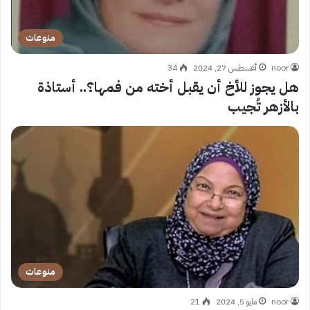
منوعات
noor
أغسطس 27, 2024
34
هل يجوز للأخ أن يقبل أخته من فمها؟.. أستاذة
بالأزهر تُجيب
منوعات
noor
مايو 5, 2024
21