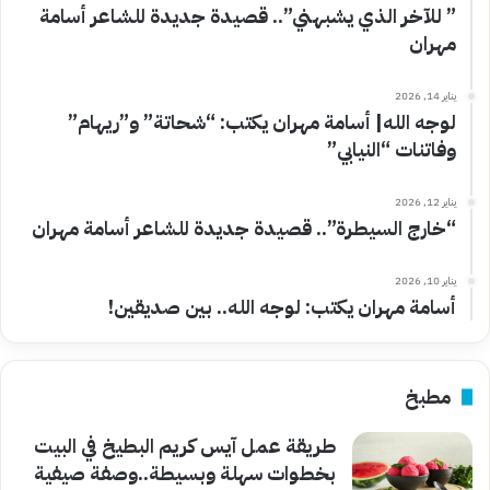
” للآخر الذي يشبهني”.. قصيدة جديدة للشاعر أسامة
مهران
يناير 14, 2026
لوجه الله| أسامة مهران يكتب: “شحاتة” و”ريهام”
وفاتنات “النيابي”
يناير 12, 2026
“خارج السيطرة”.. قصيدة جديدة للشاعر أسامة مهران
يناير 10, 2026
أسامة مهران يكتب: لوجه الله.. بين صديقين!
مطبخ
طريقة عمل آيس كريم البطيخ في البيت
بخطوات سهلة وبسيطة..وصفة صيفية