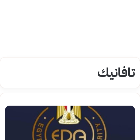
تافانيك